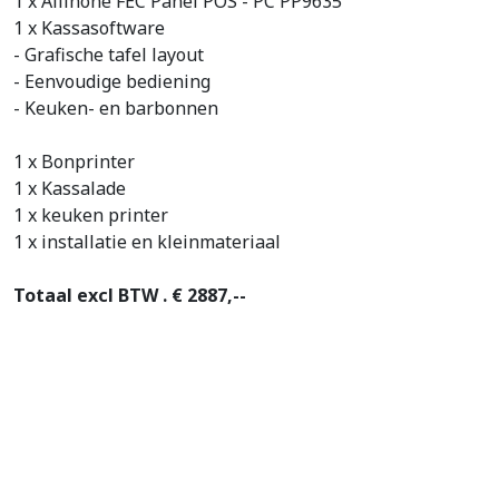
1 x Allinone FEC Panel POS - PC PP9635
1 x Kassasoftware
- Grafische tafel layout
- Eenvoudige bediening
- Keuken- en barbonnen
1 x Bonprinter
1 x Kassalade
1 x keuken printer
1 x installatie en kleinmateriaal
Totaal excl BTW . € 2887,--